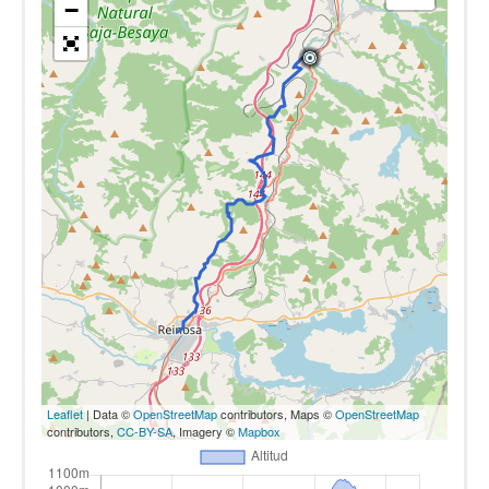
−
Leaflet
| Data ©
OpenStreetMap
contributors, Maps ©
OpenStreetMap
contributors,
CC-BY-SA
, Imagery ©
Mapbox