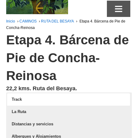
≡
Inicio
›
CAMINOS
›
RUTA DEL BESAYA
›
Etapa 4. Bárcena de Pie de
Concha-Reinosa
Etapa 4. Bárcena de
Pie de Concha-
Reinosa
22,2 kms. Ruta del Besaya.
Track
La Ruta
Distancias y servicios
Albergues y Alojamientos