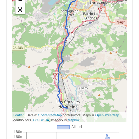
−
Leaflet
| Data ©
OpenStreetMap
contributors, Maps ©
OpenStreetMap
contributors,
CC-BY-SA
, Imagery ©
Mapbox