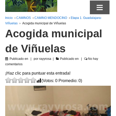
≡
Inicio
›
CAMINOS
›
CAMINO MENDOCINO
›
Etapa 1. Guadalajara-
Viñuelas
›
Acogida municipal de Viñuelas
Acogida municipal
de Viñuelas
Publicado en
por
rayyrosa
Publicado en
No hay
comentarios
¡Haz clic para puntuar esta entrada!
(Votos:
0
Promedio:
0
)