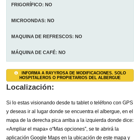
FRIGORÍFICO: NO
MICROONDAS: NO
MAQUINA DE REFRESCOS: NO
MÁQUINA DE CAFÉ: NO
SALON: NO
AGUA CALIENTE: SI
TAQUILLAS: NO
INFORMA A RAYYROSA DE MODIFICACIONES. SOLO
HOSPITALEROS O PROPIETARIOS DEL ALBERGUE
JARDÍN: NO
DUCHAS: 1
CALEFACCIÓN: SI
(eléctrica, un radiador)
Localización:
TERRAZA: NO
INODOROS: 1
TOALLAS Y SÁBANAS:
Sábana SI de tela.
Si lo estas visionando desde tu tablet o teléfono con GPS
y deseas ir al lugar donde se encuentra el albergue, en el
ALOJAMIENTO PRIVADO: NO
LAVADORA: NO
INTERNET WIFI: NO
mapa de la derecha pica arriba a la izquierda donde dice:
«Ampliar el mapa» o“Mas opciones”, se te abrirá la
LAVADERO: NO
RESGUARDO BICICLETAS: SI
aplicación Google Maps en la ubicación de este mapa y