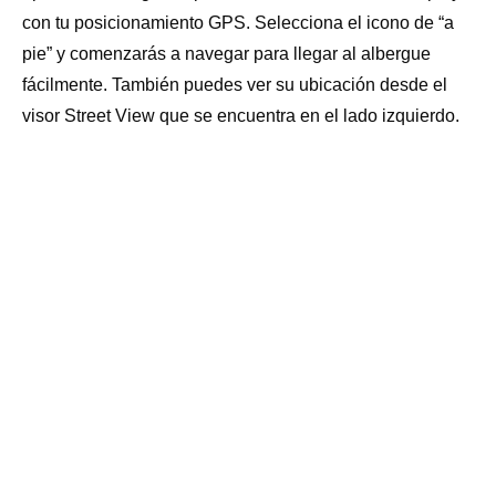
SECADORA: NO
ESTABLO: NO
con tu posicionamiento GPS. Selecciona el icono de “a
pie” y comenzarás a navegar para llegar al albergue
TENDEDERO: NO
fácilmente. También puedes ver su ubicación desde el
visor Street View que se encuentra en el lado izquierdo.
BOTIQUÍN: NO