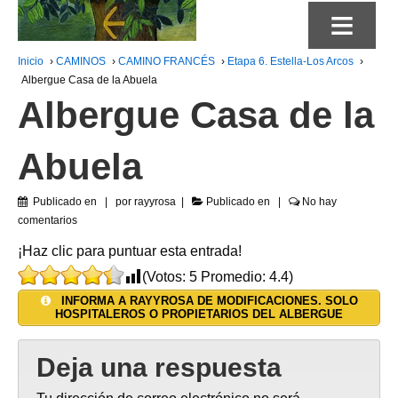
≡
Inicio
›
CAMINOS
›
CAMINO FRANCÉS
›
Etapa 6. Estella-Los Arcos
›
Albergue Casa de la Abuela
Albergue Casa de la
Abuela
Publicado en
por
rayyrosa
Publicado en
No hay
comentarios
¡Haz clic para puntuar esta entrada!
(Votos:
5
Promedio:
4.4
)
INFORMA A RAYYROSA DE MODIFICACIONES. SOLO
HOSPITALEROS O PROPIETARIOS DEL ALBERGUE
Deja una respuesta