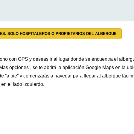
ES. SOLO HOSPITALEROS O PROPIETARIOS DEL ALBERGUE
as
bajera desechable.
éfono con GPS y deseas ir al lugar donde se encuentra el albergu
as opciones”, se te abrirá la aplicación Google Maps en la ub
e “a pie” y comenzarás a navegar para llegar al albergue fáci
en el lado izquierdo.