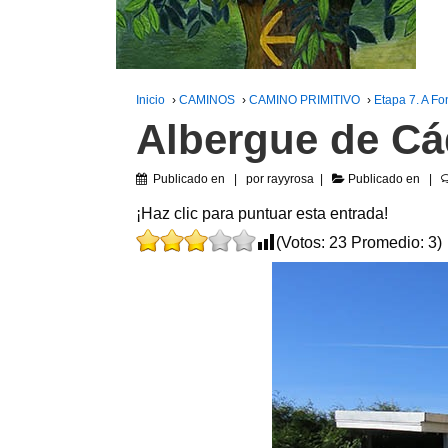
Inicio
›
CAMINOS
›
CAMINO PRIMITIVO
›
Etapa 7. A F
Albergue de Cá
Publicado en
por
rayyrosa
Publicado en
¡Haz clic para puntuar esta entrada!
(Votos:
23
Promedio:
3
)