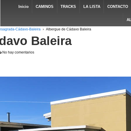
Inicio
CAMINOS
TRACKS
LA LISTA
CONTACTO
A
onsagrada-Cádavo-Baleira
›
Albergue de Cádavo Baleira
davo Baleira
No hay comentarios