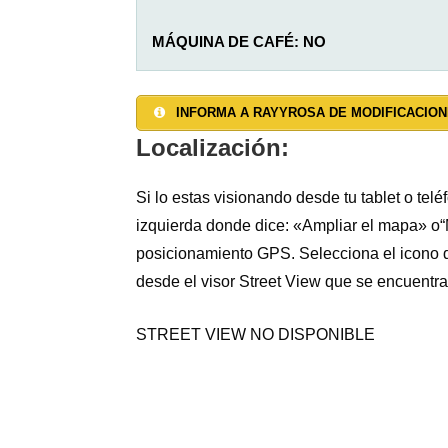
MÁQUINA DE CAFÉ:
NO
SALON: SI
AGUA CALIENTE: SI
TAQUILLAS: NO
INFORMA A RAYYROSA DE MODIFICACION
JARDÍN: NO
DUCHAS: 5
CALEFACCIÓN: SI
Localización:
TERRAZA: NO
INODOROS: 4
TOALLAS Y SÁBANAS:
toallas NO.
Sában
Si lo estas visionando desde tu tablet o tel
izquierda donde dice: «Ampliar el mapa» o“M
ALOJAMIENTO PRIVADO: NO
LAVADORA: SI (coste adicional)
INTERNET WI-FI: NO
posicionamiento GPS. Selecciona el icono d
desde el visor Street View que se encuentra 
LAVADERO: SI
RESGUARDO BICICLETAS: SI
STREET VIEW NO DISPONIBLE
SECADORA: SI (coste adicional)
ESTABLO: NO
TENDEDERO: SI
ADMITE MASCOTAS: NO
BOTIQUÍN: SI