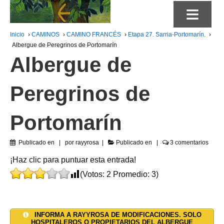
≡
Inicio
›
CAMINOS
›
CAMINO FRANCÉS
›
Etapa 27. Sarria-Portomarín.
›
Albergue de Peregrinos de Portomarín
Albergue de
Peregrinos de
Portomarín
Publicado en
por
rayyrosa
Publicado en
3 comentarios
¡Haz clic para puntuar esta entrada!
(Votos:
2
Promedio:
3
)
INFORMA A RAYYROSA DE MODIFICACIONES. SOLO
HOSPITALEROS O PROPIETARIOS DEL ALBERGUE