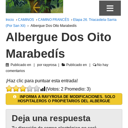
≡
Inicio
›
CAMINOS
›
CAMINO FRANCÉS
›
Etapa 26. Triacastela-Sarria
(Por San Xil)
›
Albergue Dos Oito Marabedís
Albergue Dos Oito
Marabedís
Publicado en
por
rayyrosa
Publicado en
No hay
comentarios
¡Haz clic para puntuar esta entrada!
(Votos:
2
Promedio:
3
)
INFORMA A RAYYROSA DE MODIFICACIONES. SOLO
HOSPITALEROS O PROPIETARIOS DEL ALBERGUE
Deja una respuesta