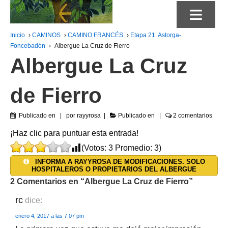
≡
Inicio
›
CAMINOS
›
CAMINO FRANCÉS
›
Etapa 21. Astorga-
Foncebadón
›
Albergue La Cruz de Fierro
Albergue La Cruz
de Fierro
Publicado en
por
rayyrosa
Publicado en
2 comentarios
¡Haz clic para puntuar esta entrada!
(Votos:
3
Promedio:
3
)
INFORMA A RAYYROSA DE MODIFICACIONES. SOLO
HOSPITALEROS O PROPIETARIOS DEL ALBERGUE
2 Comentarios en “
Albergue La Cruz de Fierro
”
rc
dice:
enero 4, 2017 a las 7:07 pm