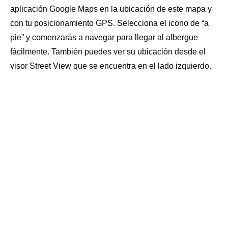
aplicación Google Maps en la ubicación de este mapa y
LAVADERO: NO
RESGUARDO BICICLETAS: SI
con tu posicionamiento GPS. Selecciona el icono de “a
pie” y comenzarás a navegar para llegar al albergue
SECADORA: SI
ESTABLO: NO
(En el Club hípico de León)
fácilmente. También puedes ver su ubicación desde el
visor Street View que se encuentra en el lado izquierdo.
TENDEDERO: SI
BOTIQUÍN: SI