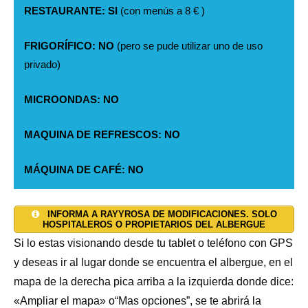
RESTAURANTE: SI
(con menús a 8 € )
FRIGORÍFICO: NO
(pero se pude utilizar uno de uso
privado)
MICROONDAS: NO
MAQUINA DE REFRESCOS: NO
MÁQUINA DE CAFÉ: NO
SALON: SI
AGUA CALIENTE: SI
TAQUILLAS: SI
(EN EL BAR, CON 3 TV)
INFORMA A RAYYROSA DE MODIFICACIONES. SOLO
HOSPITALEROS O PROPIETARIOS DEL ALBERGUE
JARDÍN: NO
DUCHAS: 4
CALEFACCIÓN: SI
Si lo estas visionando desde tu tablet o teléfono con GPS
y deseas ir al lugar donde se encuentra el albergue, en el
TERRAZA: SI
INODOROS: 3
TOALLAS Y SÁBANAS: NO
(Cubierta)
mapa de la derecha pica arriba a la izquierda donde dice:
«Ampliar el mapa» o“Mas opciones”, se te abrirá la
ALOJAMIENTO PRIVADO: NO
LAVADORA: SI
INTERNET: SI
(Wifi en el albergue)