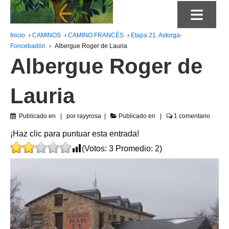
≡
Inicio
›
CAMINOS
›
CAMINO FRANCÉS
›
Etapa 21. Astorga-
Foncebadón
›
Albergue Roger de Lauria
Albergue Roger de
Lauria
Publicado en
por
rayyrosa
Publicado en
1 comentario
¡Haz clic para puntuar esta entrada!
(Votos:
3
Promedio:
2
)