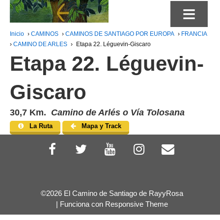
≡
Inicio
›
CAMINOS
›
CAMINOS DE SANTIAGO POR EUROPA
›
FRANCIA
›
CAMINO DE ARLES
›
Etapa 22. Léguevin-Giscaro
Etapa 22. Léguevin-
Giscaro
30,7 Km.
Camino de Arlés o Vía Tolosana
La Ruta
Mapa y Track
©2026 El Camino de Santiago de RayyRosa
| Funciona con
Responsive Theme