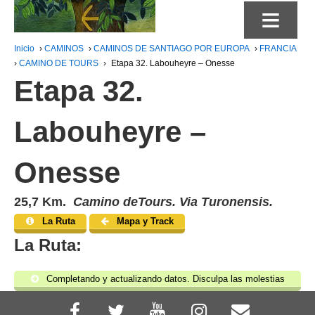
≡
Inicio
›
CAMINOS
›
CAMINOS DE SANTIAGO POR EUROPA
›
FRANCIA
›
CAMINO DE TOURS
›
Etapa 32. Labouheyre – Onesse
Etapa 32.
Labouheyre –
Onesse
25,7 Km.
Camino deTours. Via Turonensis.
La Ruta
Mapa y Track
La Ruta:
Completando y actualizando datos. Disculpa las molestias