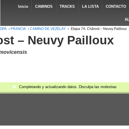
Inicio
CAMINOS
TRACKS
LA LISTA
CONTACTO
A
ROPA
›
FRANCIA
›
CAMINO DE VEZELAY
›
Etapa 7A. Chârost – Neuvy Pailloux
st – Neuvy Pailloux
emovicensis
Completando y actualizando datos. Disculpa las molestias