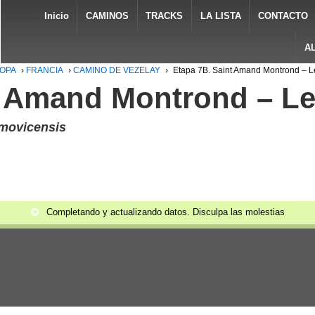
Inicio
CAMINOS
TRACKS
LA LISTA
CONTACTO
A
ROPA
›
FRANCIA
›
CAMINO DE VEZELAY
›
Etapa 7B. Saint Amand Montrond – L
t Amand Montrond – Le
emovicensis
Completando y actualizando datos. Disculpa las molestias