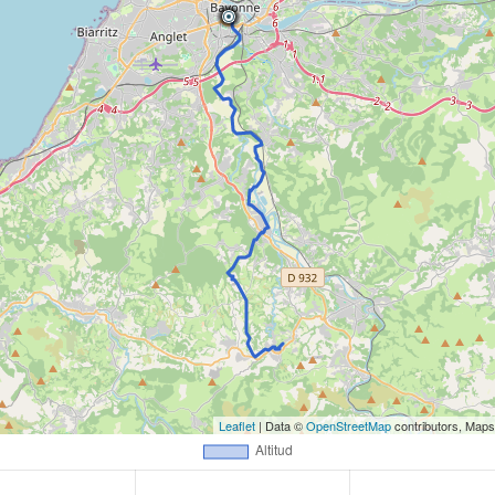
Leaflet
| Data ©
OpenStreetMap
contributors, Map