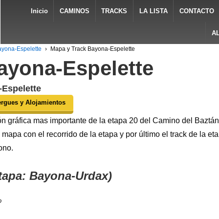
Inicio
CAMINOS
TRACKS
LA LISTA
CONTACTO
A
ayona-Espelette
›
Mapa y Track Bayona-Espelette
ayona-Espelette
-Espelette
ergues y Alojamientos
n gráfica mas importante de la etapa 20 del Camino del Baztán,
 el mapa con el recorrido de la etapa y por último el track de la
ono.
etapa: Bayona-Urdax)
o