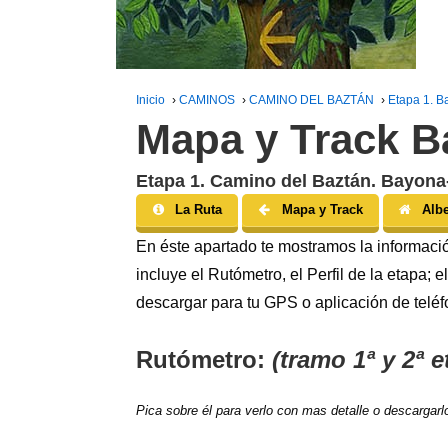
Inicio
›
CAMINOS
›
CAMINO DEL BAZTÁN
›
Etapa 1. B
Mapa y Track B
Etapa 1. Camino del Baztán. Bayona
La Ruta
Mapa y Track
Alb
En éste apartado te mostramos la informació
incluye el Rutómetro, el Perfil de la etapa;
descargar para tu GPS o aplicación de teléf
Rutómetro:
(tramo 1ª y 2ª 
Pica sobre él para verlo con mas detalle o descargarl