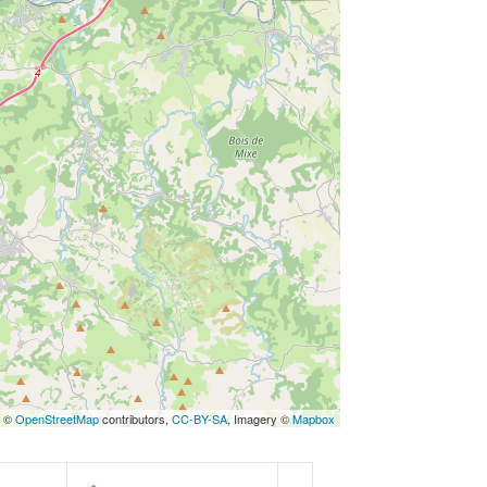
s ©
OpenStreetMap
contributors,
CC-BY-SA
, Imagery ©
Mapbox