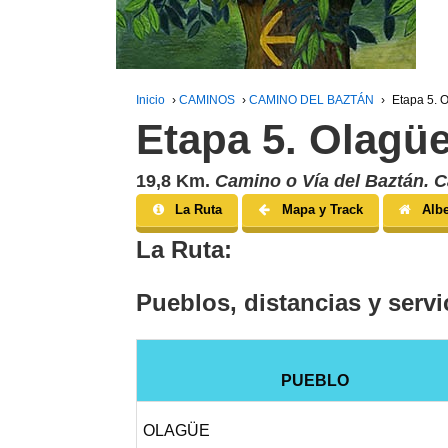
Inicio
›
CAMINOS
›
CAMINO DEL BAZTÁN
›
Etapa 5. O
Etapa 5. Olagüe
19,8 Km.
Camino o Vía del Baztán. 
La Ruta
Mapa y Track
Alb
La Ruta:
Pueblos, distancias y servi
PUEBLO
OLAGÜE