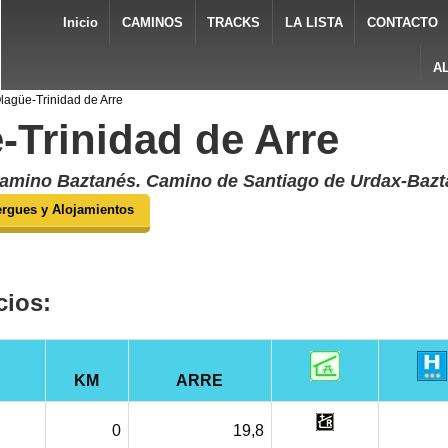
Inicio
CAMINOS
TRACKS
LA LISTA
CONTACTO
A
lagüe-Trinidad de Arre
-Trinidad de Arre
Camino Baztanés. Camino de Santiago de Urdax-Bazt
ergues y Alojamientos
cios:
KM
ARRE
0
19,8