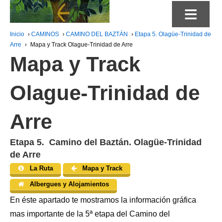
≡
Inicio
›
CAMINOS
›
CAMINO DEL BAZTÁN
›
Etapa 5. Olagüe-Trinidad de
Arre
›
Mapa y Track Olague-Trinidad de Arre
Mapa y Track
Olague-Trinidad de
Arre
Etapa 5. Camino del Baztán. Olagüe-Trinidad
de Arre
La Ruta
Mapa y Track
Albergues y Alojamientos
En éste apartado te mostramos la información gráfica
mas importante de la 5ª etapa del Camino del