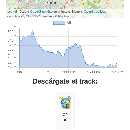
Leaflet
| Data ©
OpenStreetMap
contributors, Maps ©
OpenStreetMap
contributors,
CC-BY-SA
, Imagery ©
Mapbox
Descárgate el track:
GP
X