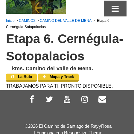
≡
Inicio
›
CAMINOS
›
CAMINO DEL VALLE DE MENA
›
Etapa 6.
Cernégula-Sotopalacios
Etapa 6. Cernégula-
Sotopalacios
kms. Camino del Valle de Mena.
La Ruta
Mapa y Track
TRABAJAMOS PARA TI. PRONTO DISPONIBLE.
©2026 El Camino de Santiago de RayyRosa
| Funciona con
Responsive Theme