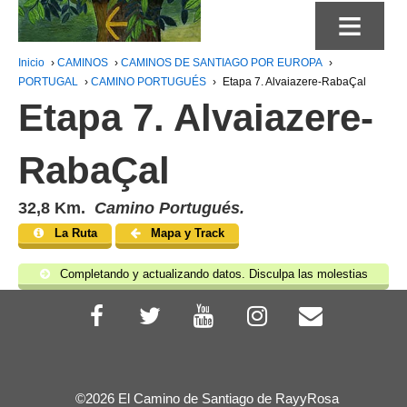
≡
Inicio
›
CAMINOS
›
CAMINOS DE SANTIAGO POR EUROPA
›
PORTUGAL
›
CAMINO PORTUGUÉS
›
Etapa 7. Alvaiazere-RabaÇal
Etapa 7. Alvaiazere-
RabaÇal
32,8 Km.
Camino Portugués.
La Ruta
Mapa y Track
Completando y actualizando datos. Disculpa las molestias
©2026 El Camino de Santiago de RayyRosa