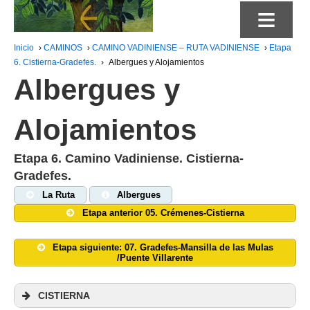
≡
Inicio
›
CAMINOS
›
CAMINO VADINIENSE – RUTA VADINIENSE
›
Etapa
6. Cistierna-Gradefes.
›
Albergues y Alojamientos
Albergues y
Alojamientos
Etapa 6. Camino Vadiniense. Cistierna-
Gradefes.
La Ruta
Albergues
Etapa anterior 05. Crémenes-Cistierna
Etapa siguiente: 07. Gradefes-Mansilla de las Mulas
/Puente Villarente
CISTIERNA