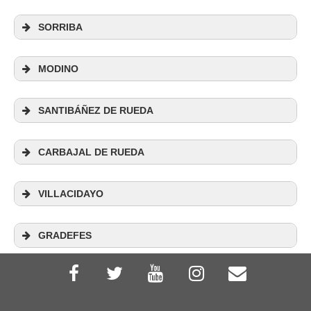
SORRIBA
MODINO
Albergue de Peregrinos San Guillermo
SANTIBÁÑEZ DE RUEDA
C/ Calle San Guillermo 18. Precio 5€. 15
plazas. Abierto todo el año. NO admite reserva.
CARBAJAL DE RUEDA
SI cocina (básico). SI salón comedor. Teléfono
+34 987 701 370
/
+34 620 554 801
/
+34 630
VILLACIDAYO
433 571
/
+34 619 355 051
GRADEFES
Albergue Montaña Oriental de León
C/ Las Eras 28. 100 plazas en 17
habitaciones dobles, triples o cuádruples. Precio