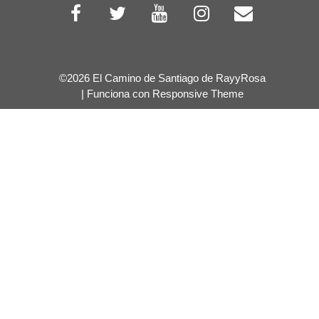
©2026 El Camino de Santiago de RayyRosa
Pensión Oyarbide
Plaza Felipe Gorriti 1 .
| Funciona con
Responsive Theme
Habitación individual de 20 a 35€; habitación
doble de 35 a 45€. Teléfono:
+34 943 670 017
Pensión Karmentxu
C/ Korreo 24-1º.
Precio desde 25€ por persona. Teléfono:
+34
943 673 701
/
+34 630 556 678
Hotel Oria*
C/ Oria 2 (céntrico). Habitación
individual desde 44€; habitación doble desde
55€. Reserva directa: