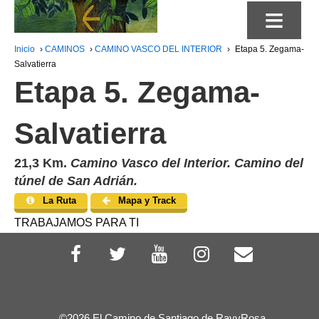
≡
Inicio
›
CAMINOS
›
CAMINO VASCO DEL INTERIOR
›
Etapa 5. Zegama-
Salvatierra
Etapa 5. Zegama-
Salvatierra
21,3 Km.
Camino Vasco del Interior. Camino del
túnel de San Adrián.
La Ruta
Mapa y Track
TRABAJAMOS PARA TI
©2026 El Camino de Santiago de RayyRosa