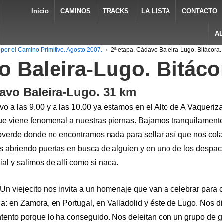
Inicio
CAMINOS
TRACKS
LA LISTA
CONTACTO
A
por el Camino Primitivo. Agosto 2007.
›
2ª etapa. Cádavo Baleira-Lugo. Bitácora.
o Baleira-Lugo. Bitáco
avo Baleira-Lugo. 31 km
 a las 9.00 y a las 10.00 ya estamos en el Alto de A Vaqueriza 
que viene fenomenal a nuestras piernas. Bajamos tranquilament
verde donde no encontramos nada para sellar así que nos col
 abriendo puertas en busca de alguien y en uno de los despac
l y salimos de allí como si nada.
. Un viejecito nos invita a un homenaje que van a celebrar par
ca: en Zamora, en Portugal, en Valladolid y éste de Lugo. Nos 
tento porque lo ha conseguido. Nos deleitan con un grupo de ga