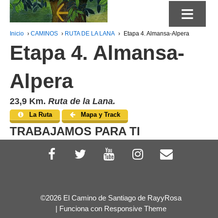
≡
Inicio
›
CAMINOS
›
RUTA DE LA LANA
›
Etapa 4. Almansa-Alpera
Etapa 4. Almansa-
Alpera
23,9 Km.
Ruta de la Lana.
La Ruta
Mapa y Track
TRABAJAMOS PARA TI
©2026 El Camino de Santiago de RayyRosa
| Funciona con
Responsive Theme