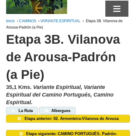
≡
Inicio
›
CAMINOS
›
VARIANTE ESPIRITUAL
›
Etapa 3B. Vilanova de
Arousa-Padrón (a Pie)
Etapa 3B. Vilanova
de Arousa-Padrón
(a Pie)
35,1 Kms.
Variante Espiritual, Variante
Espiritual del Camino Portugués, Camino
Espiritual.
La Ruta
Albergues
Etapa anterior: 02. Armenteira-Vilanova de Arousa
Etapa siguiente: CAMINO PORTUGUÉS. Padrón-