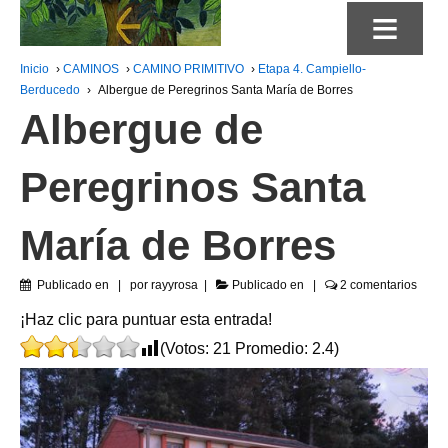
≡
Inicio
›
CAMINOS
›
CAMINO PRIMITIVO
›
Etapa 4. Campiello-
Berducedo
›
Albergue de Peregrinos Santa María de Borres
Albergue de
Peregrinos Santa
María de Borres
Publicado en
por
rayyrosa
Publicado en
2 comentarios
¡Haz clic para puntuar esta entrada!
(Votos:
21
Promedio:
2.4
)