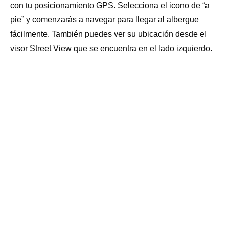
SECADORA: NO
RESGUARDO BICICLETAS: SI
con tu posicionamiento GPS. Selecciona el icono de “a
pie” y comenzarás a navegar para llegar al albergue
TENDEDERO: SI
ESTABLO: NO
fácilmente. También puedes ver su ubicación desde el
visor Street View que se encuentra en el lado izquierdo.
BOTIQUÍN: SI
ADMITE MASCOTAS: NO