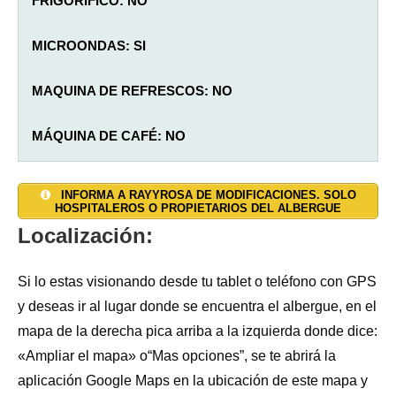
FRIGORÍFICO: NO
MICROONDAS: SI
MAQUINA DE REFRESCOS: NO
MÁQUINA DE CAFÉ: NO
SALON: NO
AGUA CALIENTE: SI
TAQUILLAS: NO
INFORMA A RAYYROSA DE MODIFICACIONES. SOLO
HOSPITALEROS O PROPIETARIOS DEL ALBERGUE
JARDÍN: SI
DUCHAS: 2
CALEFACCIÓN: SI
Localización:
TERRAZA: NO
INODOROS: 2
TOALLAS: NO
Si lo estas visionando desde tu tablet o teléfono con GPS
y deseas ir al lugar donde se encuentra el albergue, en el
ALOJAMIENTO PRIVADO: NO
LAVADORA: NO
SÁBANAS:
SI (bajera y funda de almohada de tela)
mapa de la derecha pica arriba a la izquierda donde dice:
LAVADERO: SI
INTERNET WI-FI: NO
«Ampliar el mapa» o“Mas opciones”, se te abrirá la
aplicación Google Maps en la ubicación de este mapa y