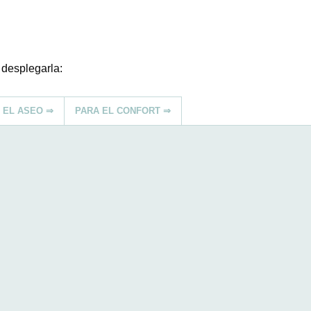
 desplegarla:
 EL ASEO ⇒
PARA EL CONFORT ⇒