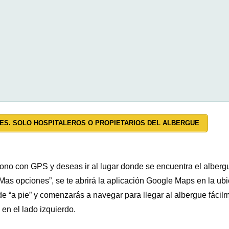
ES. SOLO HOSPITALEROS O PROPIETARIOS DEL ALBERGUE
éfono con GPS y deseas ir al lugar donde se encuentra el albergu
as opciones”, se te abrirá la aplicación Google Maps en la ub
e “a pie” y comenzarás a navegar para llegar al albergue fáci
en el lado izquierdo.