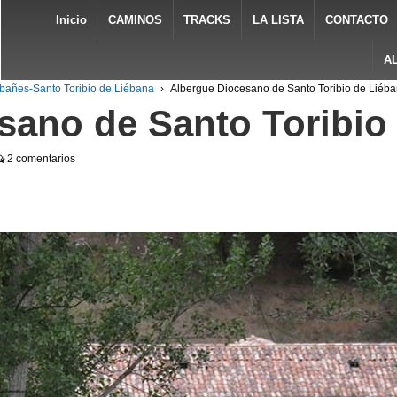
Inicio
CAMINOS
TRACKS
LA LISTA
CONTACTO
A
bañes-Santo Toribio de Liébana
›
Albergue Diocesano de Santo Toribio de Liéb
sano de Santo Toribio
2 comentarios