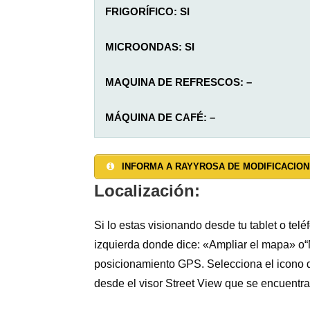
FRIGORÍFICO: SI
MICROONDAS: SI
MAQUINA DE REFRESCOS: –
MÁQUINA DE CAFÉ: –
SALON: NO
AGUA CALIENTE: SI
TAQUILLAS: –
INFORMA A RAYYROSA DE MODIFICACION
JARDÍN: SI
DUCHAS: SI
CALEFACCIÓN: SI
Localización:
TERRAZA: NO
INODOROS: SI
TOALLAS Y SÁBANAS:
NO
Si lo estas visionando desde tu tablet o tel
izquierda donde dice: «Ampliar el mapa» o“M
ALOJAMIENTO PRIVADO: NO
LAVADORA: SI
INTERNET WI-FI: NO
posicionamiento GPS. Selecciona el icono d
desde el visor Street View que se encuentra 
LAVADERO: SI
RESGUARDO BICICLETAS: SI