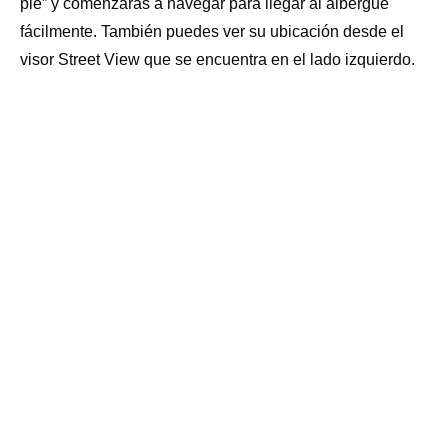
pie” y comenzarás a navegar para llegar al albergue
TENDEDERO: SI
ADMITE MASCOTAS: NO
fácilmente. También puedes ver su ubicación desde el
visor Street View que se encuentra en el lado izquierdo.
BOTIQUÍN: SI