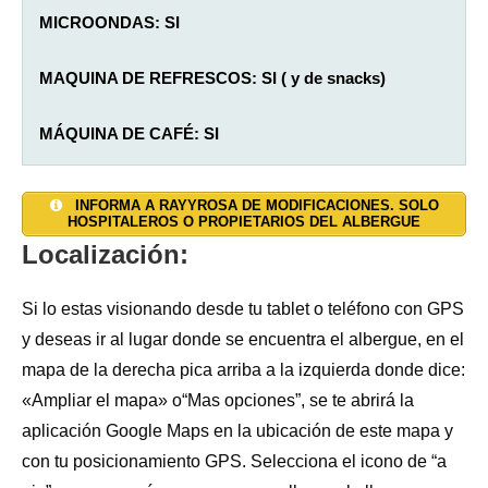
MICROONDAS: SI
MAQUINA DE REFRESCOS: SI ( y de snacks)
MÁQUINA DE CAFÉ:
SI
SALON: SI (salón-comedor)
AGUA CALIENTE: SI
TAQUILLAS: NO
INFORMA A RAYYROSA DE MODIFICACIONES. SOLO
HOSPITALEROS O PROPIETARIOS DEL ALBERGUE
JARDÍN: SI
DUCHAS: 5
CALEFACCIÓN: SI
Localización:
TERRAZA: NO
INODOROS: 5
TOALLAS Y SÁBANAS:
SI (desechables 2€)
Si lo estas visionando desde tu tablet o teléfono con GPS
y deseas ir al lugar donde se encuentra el albergue, en el
ALOJAMIENTO PRIVADO: NO
LAVADORA: NO
INTERNET WI-FI: SI
mapa de la derecha pica arriba a la izquierda donde dice:
«Ampliar el mapa» o“Mas opciones”, se te abrirá la
LAVADERO: SI
RESGUARDO BICICLETAS: SI (en el jardín)
aplicación Google Maps en la ubicación de este mapa y
SECADORA: NO
ESTABLO: NO
con tu posicionamiento GPS. Selecciona el icono de “a