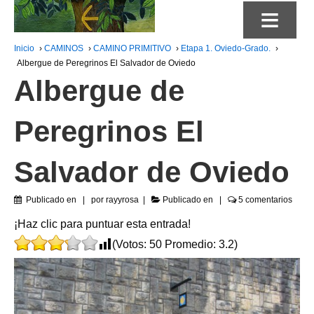
≡
Inicio
›
CAMINOS
›
CAMINO PRIMITIVO
›
Etapa 1. Oviedo-Grado.
›
Albergue de Peregrinos El Salvador de Oviedo
Albergue de
Peregrinos El
Salvador de Oviedo
Publicado en
por
rayyrosa
Publicado en
5 comentarios
¡Haz clic para puntuar esta entrada!
(Votos:
50
Promedio:
3.2
)