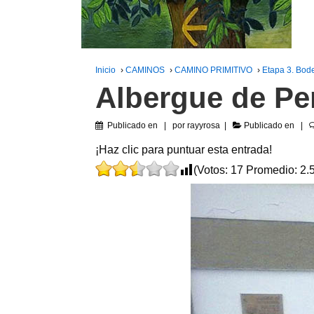
Inicio
›
CAMINOS
›
CAMINO PRIMITIVO
›
Etapa 3. Bod
Albergue de Per
Publicado en
por
rayyrosa
Publicado en
¡Haz clic para puntuar esta entrada!
(Votos:
17
Promedio:
2.