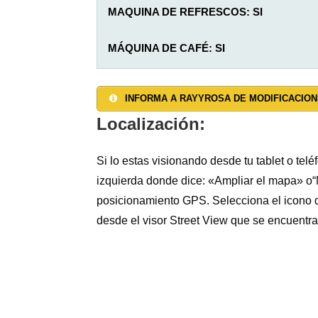
MAQUINA DE REFRESCOS: SI
MÁQUINA DE CAFÉ: SI
SALON: NO
AGUA CALIENTE: SI
TAQUILLAS: SI
INFORMA A RAYYROSA DE MODIFICACION
JARDÍN: SI
DUCHAS: 2
CALEFACCIÓN: SI
Localización:
TERRAZA: NO
INODOROS: 2
TOALLAS: NO
Si lo estas visionando desde tu tablet o tel
izquierda donde dice: «Ampliar el mapa» o“M
ALOJAMIENTO PRIVADO: NO
LAVADORA: SI (coste adicional)
SÁBANAS:
NO
posicionamiento GPS. Selecciona el icono d
desde el visor Street View que se encuentra 
LAVADERO: SI
INTERNET WI-FI: NO
SECADORA: SI (coste adicional)
RESGUARDO BICICLETAS: SI
TENDEDERO: SI
ESTABLO: NO