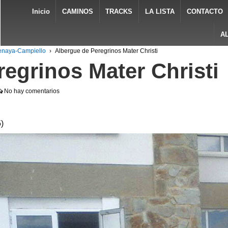
Inicio
CAMINOS
TRACKS
LA LISTA
CONTACTO
A
enaya-Campiello
›
Albergue de Peregrinos Mater Christi
egrinos Mater Christi
No hay comentarios
5
)