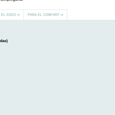
 EL ASEO ⇒
PARA EL CONFORT ⇒
das)