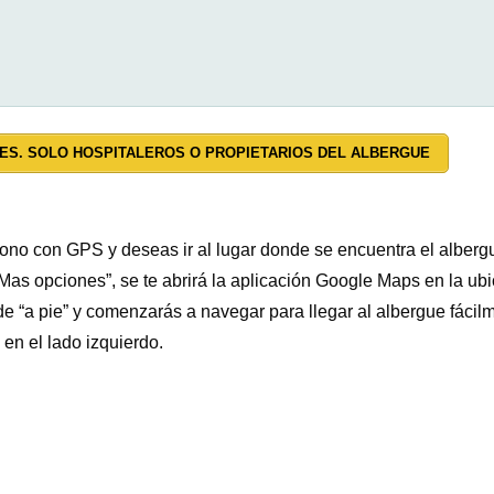
ES. SOLO HOSPITALEROS O PROPIETARIOS DEL ALBERGUE
éfono con GPS y deseas ir al lugar donde se encuentra el albergu
as opciones”, se te abrirá la aplicación Google Maps en la ub
e “a pie” y comenzarás a navegar para llegar al albergue fáci
en el lado izquierdo.