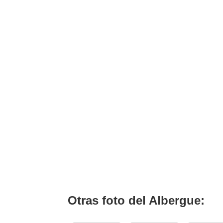
BOTIQUÍN: SI
ADMITE MASCOTAS: NO
Otras foto del Albergue: