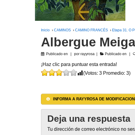
Inicio
›
CAMINOS
›
CAMINO FRANCÉS
›
Etapa 31. O 
Albergue Meig
Publicado en
por
rayyrosa
Publicado en
¡Haz clic para puntuar esta entrada!
(Votos:
3
Promedio:
3
)
INFORMA A RAYYROSA DE MODIFICACION
Deja una respuesta
Tu dirección de correo electrónico no ser