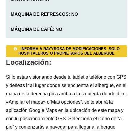
MAQUINA DE REFRESCOS: NO
MÁQUINA DE CAFÉ:
NO
SALON: NO
AGUA CALIENTE: SI
TAQUILLAS: SI
INFORMA A RAYYROSA DE MODIFICACIONES. SOLO
HOSPITALEROS O PROPIETARIOS DEL ALBERGUE
JARDÍN: NO
DUCHAS: 2
CALEFACCIÓN: SI (1 radiador eléctrico)
Localización:
TERRAZA: NO
INODOROS: 2
TOALLAS Y SÁBANAS:
Funda de
almohada
y de
Si lo estas visionando desde tu tablet o teléfono con GPS
colchón desechable.
y deseas ir al lugar donde se encuentra el albergue, en el
ALOJAMIENTO PRIVADO: NO
LAVADORA: NO
mapa de la derecha pica arriba a la izquierda donde dice:
INTERNET WI-FI: NO
«Ampliar el mapa» o“Mas opciones”, se te abrirá la
LAVADERO: SI
aplicación Google Maps en la ubicación de este mapa y
RESGUARDO BICICLETAS: SI
SECADORA: NO
con tu posicionamiento GPS. Selecciona el icono de “a
ESTABLO: SI (finca cercana)
pie” y comenzarás a navegar para llegar al albergue
TENDEDERO: SI