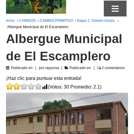
≡
Inicio
›
CAMINOS
›
CAMINO PRIMITIVO
›
Etapa 1. Oviedo-Grado.
›
Albergue Municipal de El Escamplero
Albergue Municipal
de El Escamplero
Publicado en
por
rayyrosa
Publicado en
2 comentarios
¡Haz clic para puntuar esta entrada!
(Votos:
30
Promedio:
2.1
)