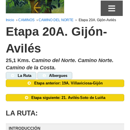
≡
Inicio
›
CAMINOS
›
CAMINO DEL NORTE
›
Etapa 20A. Gijón-Avilés
Etapa 20A. Gijón-
Avilés
25,1 Kms.
Camino del Norte. Camino Norte.
Camino de la Costa.
La Ruta
Albergues
Etapa anterior: 19A.
Villaviciosa-Gijón
Etapa siguiente: 21. Avilés-Soto de Luiña
LA RUTA:
INTRODUCCIÓN