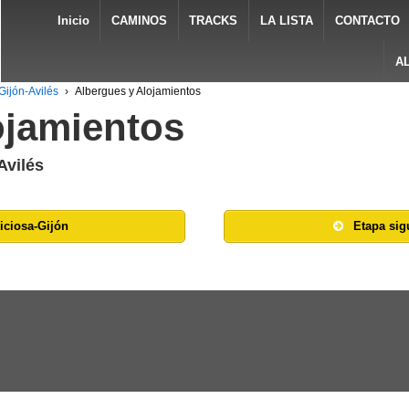
Inicio
CAMINOS
TRACKS
LA LISTA
CONTACTO
A
Gijón-Avilés
›
Albergues y Alojamientos
ojamientos
Avilés
viciosa-Gijón
Etapa sig