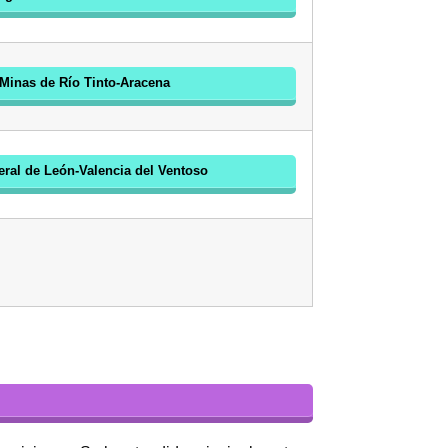
 Minas de Río Tinto-Aracena
eral de León-Valencia del Ventoso