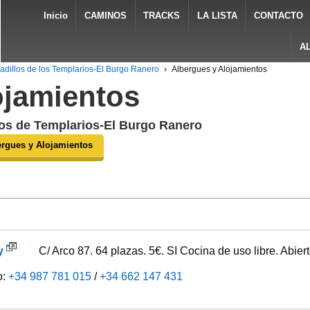
Inicio
CAMINOS
TRACKS
LA LISTA
CONTACTO
A
radillos de los Templarios-El Burgo Ranero
›
Albergues y Alojamientos
ojamientos
los de Templarios-El Burgo Ranero
ergues y Alojamientos
y
C/ Arco 87. 64 plazas. 5€. SI Cocina de uso libre. Abiert
o:
+34 987 781 015
/
+34 662 147 431