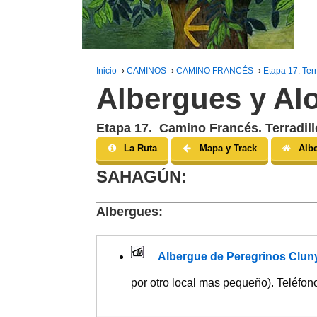
Inicio
›
CAMINOS
›
CAMINO FRANCÉS
›
Etapa 17. Ter
Albergues y Al
Etapa 17. Camino Francés. Terradil
La Ruta
Mapa y Track
Alb
SAHAGÚN:
Albergues:
Albergue de Peregrinos Clun
por otro local mas pequeño). Teléfon