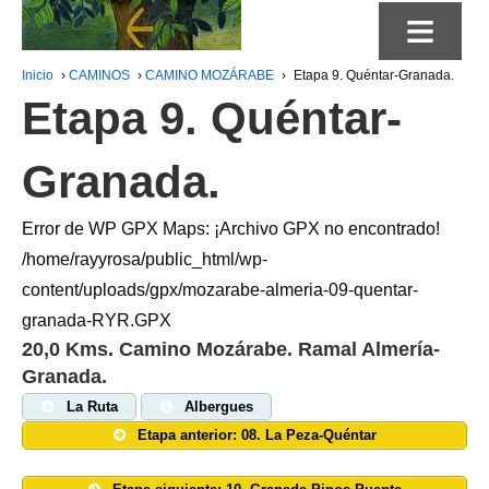
≡
Inicio
›
CAMINOS
›
CAMINO MOZÁRABE
›
Etapa 9. Quéntar-Granada.
Etapa 9. Quéntar-
Granada.
Error de WP GPX Maps: ¡Archivo GPX no encontrado!
/home/rayyrosa/public_html/wp-
content/uploads/gpx/mozarabe-almeria-09-quentar-
granada-RYR.GPX
20,0 Kms. Camino Mozárabe. Ramal Almería-
Granada.
La Ruta
Albergues
Etapa anterior: 08. La Peza-Quéntar