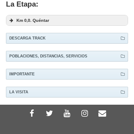
La Etapa:
Km 0,0. Quéntar
DESCARGA TRACK
POBLACIONES, DISTANCIAS, SERVICIOS
PUEBLO
KM
SANTIAGO
SERVIC
IMPORTANTE
LA VISITA