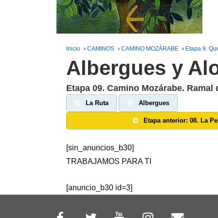
Inicio
›
CAMINOS
›
CAMINO MOZÁRABE
›
Etapa 9. Qu
Albergues y Al
Etapa 09. Camino Mozárabe. Ramal 
La Ruta
Albergues
Etapa anterior: 08. La P
[sin_anuncios_b30]
TRABAJAMOS PARA TI
[anuncio_b30 id=3]