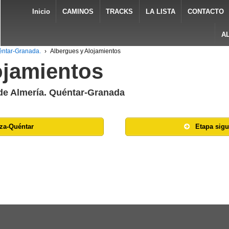
Inicio
CAMINOS
TRACKS
LA LISTA
CONTACTO
A
éntar-Granada.
›
Albergues y Alojamientos
ojamientos
de Almería. Quéntar-Granada
eza-Quéntar
Etapa sigu