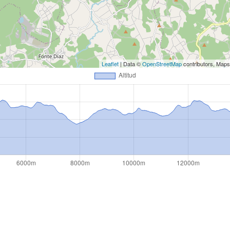
Leaflet
| Data ©
OpenStreetMap
contributors, Map