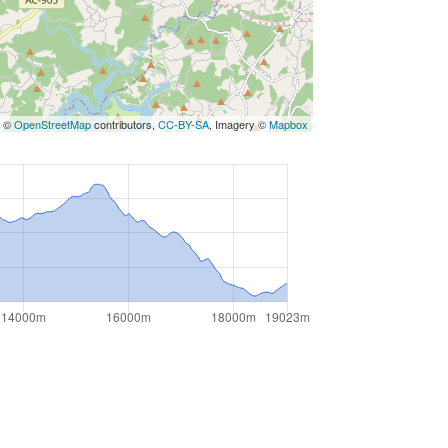
s ©
OpenStreetMap
contributors,
CC-BY-SA
, Imagery ©
Mapbox