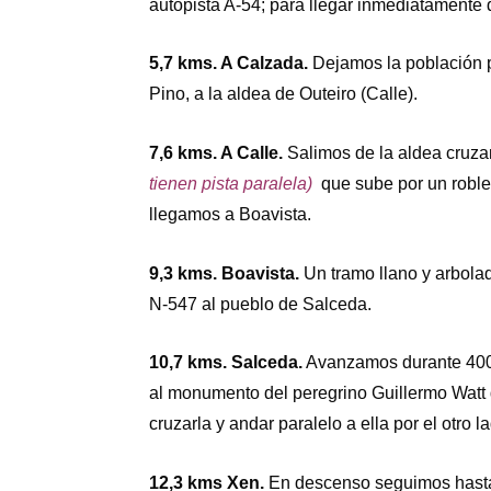
autopista A-54; para llegar inmediatamente
5,7 kms. A Calzada.
Dejamos la población pa
Pino, a la aldea de Outeiro (Calle).
7,6 kms. A Calle.
Salimos de la aldea cruz
tienen pista paralela)
que sube por un robl
llegamos a Boavista.
9,3 kms. Boavista.
Un tramo llano y arbolad
N-547 al pueblo de Salceda.
10,7 kms. Salceda.
Avanzamos durante 400 m
al monumento del peregrino Guillermo Watt 
cruzarla y andar paralelo a ella por el otro
12,3 kms Xen.
En descenso seguimos hasta