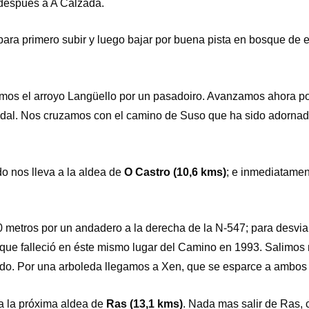
 después a A Calzada.
ra primero subir y luego bajar por buena pista en bosque de e
amos el arroyo Langüello por un pasadoiro. Avanzamos ahora 
edal. Nos cruzamos con el camino de Suso que ha sido adorna
o nos lleva a la aldea de
O Castro (10,6 kms)
; e inmediatamen
etros por un andadero a la derecha de la N-547; para desvia
que falleció en éste mismo lugar del Camino en 1993. Salimos
 lado. Por una arboleda llegamos a Xen, que se esparce a ambos 
 la próxima aldea de
Ras (13,1 kms)
. Nada mas salir de Ras,