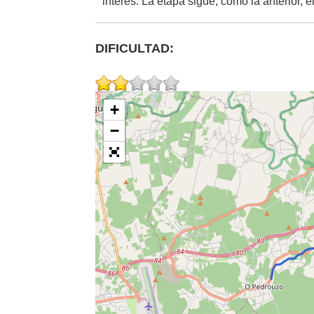
interés. La etapa sigue, como la anterior, 
DIFICULTAD:
+
−