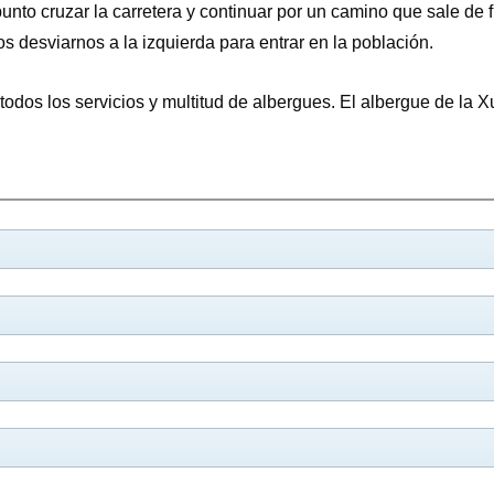
to cruzar la carretera y continuar por un camino que sale de fre
s desviarnos a la izquierda para entrar en la población.
odos los servicios y multitud de albergues. El albergue de la Xu
KM
SANTIAGO
0,0
38,9