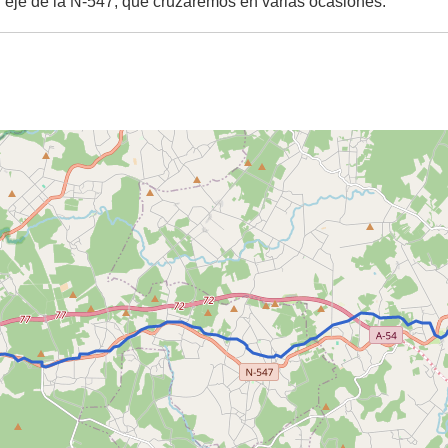
el eje de la N-547, que cruzaremos en varias ocasiones.