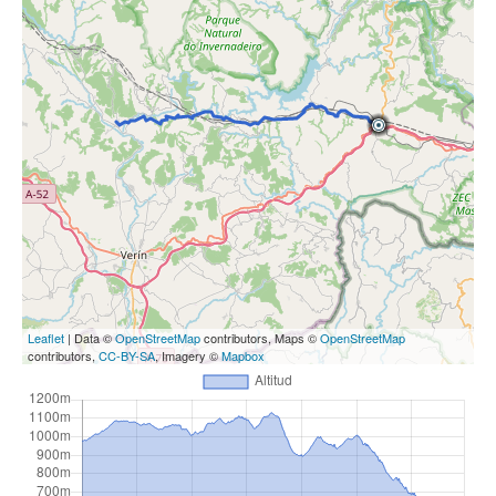
Leaflet
| Data ©
OpenStreetMap
contributors, Maps ©
OpenStreetMap
contributors,
CC-BY-SA
, Imagery ©
Mapbox