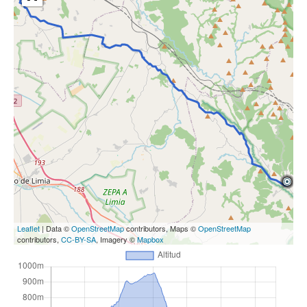
Leaflet
| Data ©
OpenStreetMap
contributors, Maps ©
OpenStreetMap
contributors,
CC-BY-SA
, Imagery ©
Mapbox