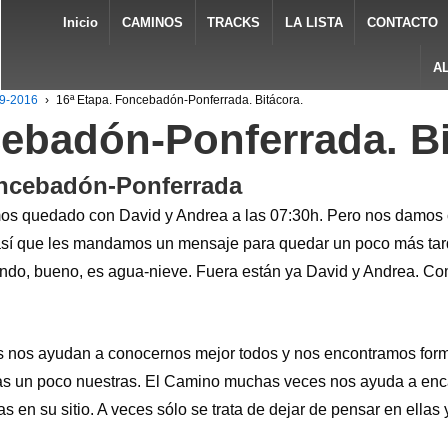
Inicio
CAMINOS
TRACKS
LA LISTA
CONTACTO
A
09-2016
›
16ª Etapa. Foncebadón-Ponferrada. Bitácora.
cebadón-Ponferrada. Bi
oncebadón-Ponferrada
os quedado con David y Andrea a las 07:30h. Pero nos damos c
 así que les mandamos un mensaje para quedar un poco más ta
viendo, bueno, es agua-nieve. Fuera están ya David y Andrea. C
 nos ayudan a conocernos mejor todos y nos encontramos form
s un poco nuestras. El Camino muchas veces nos ayuda a encaj
 en su sitio. A veces sólo se trata de dejar de pensar en ellas 