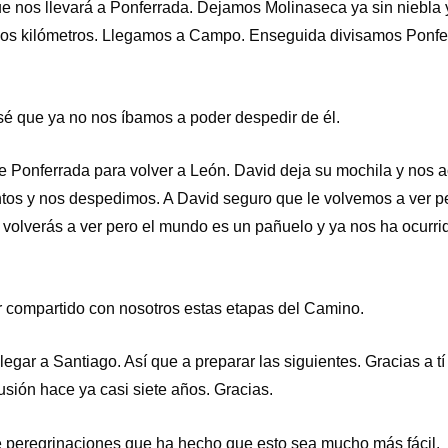
que nos llevará a Ponferrada. Dejamos Molinaseca ya sin niebl
os kilómetros. Llegamos a Campo. Enseguida divisamos Ponfer
nsé que ya no nos íbamos a poder despedir de él.
e Ponferrada para volver a León. David deja su mochila y no
 y nos despedimos. A David seguro que le volvemos a ver per
olverás a ver pero el mundo es un pañuelo y ya nos ha ocurrid
r compartido con nosotros estas etapas del Camino.
gar a Santiago. Así que a preparar las siguientes. Gracias a tí
ión hace ya casi siete años. Gracias.
e peregrinaciones que ha hecho que esto sea mucho más fácil.