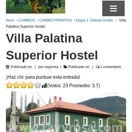
≡
Inicio
›
CAMINOS
›
CAMINO PRIMITIVO
›
Etapa 1. Oviedo-Grado.
›
Villa
Palatina Superior Hostel
Villa Palatina
Superior Hostel
Publicado en
por
rayyrosa
Publicado en
1 comentario
¡Haz clic para puntuar esta entrada!
(Votos:
23
Promedio:
3.7
)