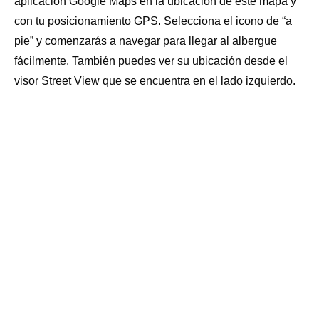
aplicación Google Maps en la ubicación de este mapa y
ESTABLO: NO (dispone de
prado
al lado)
LAVADERO: SI
con tu posicionamiento GPS. Selecciona el icono de “a
pie” y comenzarás a navegar para llegar al albergue
ADMITE MASCOTAS: NO
SECADORA: SI (coste adicional)
fácilmente. También puedes ver su ubicación desde el
visor Street View que se encuentra en el lado izquierdo.
TENDEDERO: SI
BOTIQUÍN: SI