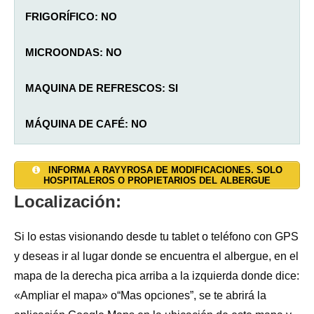
FRIGORÍFICO: NO
MICROONDAS: NO
MAQUINA DE REFRESCOS: SI
MÁQUINA DE CAFÉ:
NO
SALON: SI
AGUA CALIENTE: SI
TAQUILLAS: SI (cajones debajo de la litera)
INFORMA A RAYYROSA DE MODIFICACIONES. SOLO
HOSPITALEROS O PROPIETARIOS DEL ALBERGUE
JARDÍN: SI (muy amplia)
DUCHAS: 8 en el hostel, 2 por habitación + 1 en cada
CALEFACCIÓN: SI (
solo
radiante)
Localización:
habitación privada.
TERRAZA: NO
TOALLAS Y SÁBANAS:
SI (coste adicional)
Si lo estas visionando desde tu tablet o teléfono con GPS
INODOROS: 4 en el hostel, 1 por habitación+1 en
y deseas ir al lugar donde se encuentra el albergue, en el
ALOJAMIENTO PRIVADO: SI (7 habitaciones dobles)
INTERNET WI-FI: SI
cada habitación privada
mapa de la derecha pica arriba a la izquierda donde dice:
«Ampliar el mapa» o“Mas opciones”, se te abrirá la
RESGUARDO BICICLETAS: SI
LAVADORA: SI (coste adicional)