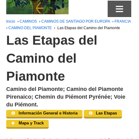
≡
Inicio
›
CAMINOS
›
CAMINOS DE SANTIAGO POR EUROPA
›
FRANCIA
›
CAMINO DEL PIAMONTE
›
Las Etapas del Camino del Piamonte
Las Etapas del
Camino del
Piamonte
Camino del Piamonte;
Camino del Piamonte
Pirenaico;
Chemin du Piémont Pyrénée; Voie
du Piémont.
Información General e Historia
Las Etapas
Mapa y Track