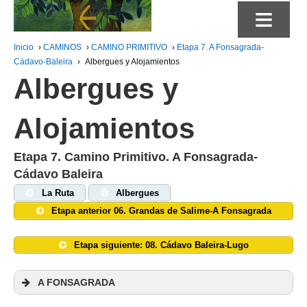
≡
Inicio
›
CAMINOS
›
CAMINO PRIMITIVO
›
Etapa 7. A Fonsagrada-
Cádavo-Baleira
›
Albergues y Alojamientos
Albergues y
Alojamientos
Etapa 7. Camino Primitivo. A Fonsagrada-
Cádavo Baleira
La Ruta
Albergues
Etapa anterior 06. Grandas de Salime-A Fonsagrada
Etapa siguiente: 08. Cádavo Baleira-Lugo
A FONSAGRADA