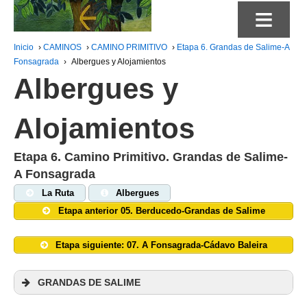
≡
Inicio
›
CAMINOS
›
CAMINO PRIMITIVO
›
Etapa 6. Grandas de Salime-A
Fonsagrada
›
Albergues y Alojamientos
Albergues y
Alojamientos
Etapa 6. Camino Primitivo. Grandas de Salime-
A Fonsagrada
La Ruta
Albergues
Etapa anterior 05. Berducedo-Grandas de Salime
Etapa siguiente: 07. A Fonsagrada-Cádavo Baleira
GRANDAS DE SALIME