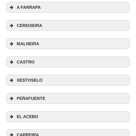
A FARRAPA
CEREIXEIRA
Albergue de Peregrinos de Grandas de
MALNEIRA
Salime
Avda de la Costa 20. 18 plazas en
literas en 3 habitaciones. Precio 6€. SI Cocina
CASTRO
de uso libre. SI salón-comedor. Abierto todo el
año. Tfno.:
Teléfono:
+34 626 464 183
/
+34 696
XESTOSELO
221 565
/
+34 985 62 70 21
(Ayuntamiento)
PEÑAFUENTE
Albergue Porta de Grandas
Avda
Albergue Residencia Juvenil de Castro
de los Tilos nº 3. 35 plazas en habitaciones
EL ACEBO
compartidas (incluidas las 2 plazas adaptadas).
Castro s/n. 16 plazas. Precio 11€. SI
4 plazas en 2 habitaciones dobles. Precio 12€.
Cocina de uso libre (solo microondas, nevera,
CABREIRA